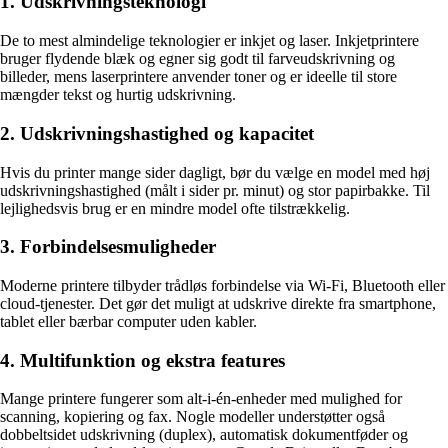
1. Udskrivningsteknologi
De to mest almindelige teknologier er inkjet og laser. Inkjetprintere
bruger flydende blæk og egner sig godt til farveudskrivning og
billeder, mens laserprintere anvender toner og er ideelle til store
mængder tekst og hurtig udskrivning.
2. Udskrivningshastighed og kapacitet
Hvis du printer mange sider dagligt, bør du vælge en model med høj
udskrivningshastighed (målt i sider pr. minut) og stor papirbakke. Til
lejlighedsvis brug er en mindre model ofte tilstrækkelig.
3. Forbindelsesmuligheder
Moderne printere tilbyder trådløs forbindelse via Wi-Fi, Bluetooth eller
cloud-tjenester. Det gør det muligt at udskrive direkte fra smartphone,
tablet eller bærbar computer uden kabler.
4. Multifunktion og ekstra features
Mange printere fungerer som alt-i-én-enheder med mulighed for
scanning, kopiering og fax. Nogle modeller understøtter også
dobbeltsidet udskrivning (duplex), automatisk dokumentføder og