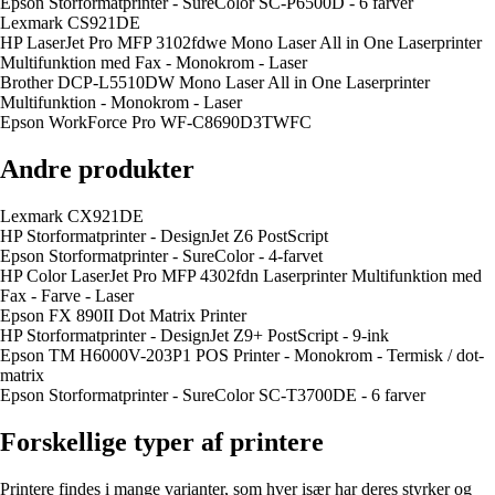
Epson Storformatprinter - SureColor SC-P6500D - 6 farver
Lexmark CS921DE
HP LaserJet Pro MFP 3102fdwe Mono Laser All in One Laserprinter
Multifunktion med Fax - Monokrom - Laser
Brother DCP-L5510DW Mono Laser All in One Laserprinter
Multifunktion - Monokrom - Laser
Epson WorkForce Pro WF-C8690D3TWFC
Andre produkter
Lexmark CX921DE
HP Storformatprinter - DesignJet Z6 PostScript
Epson Storformatprinter - SureColor - 4-farvet
HP Color LaserJet Pro MFP 4302fdn Laserprinter Multifunktion med
Fax - Farve - Laser
Epson FX 890II Dot Matrix Printer
HP Storformatprinter - DesignJet Z9+ PostScript - 9-ink
Epson TM H6000V-203P1 POS Printer - Monokrom - Termisk / dot-
matrix
Epson Storformatprinter - SureColor SC-T3700DE - 6 farver
Forskellige typer af printere
Printere findes i mange varianter, som hver især har deres styrker og