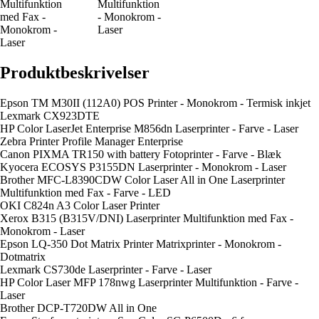
Multifunktion
Multifunktion
med Fax -
- Monokrom -
Monokrom -
Laser
Laser
Produktbeskrivelser
Epson TM M30II (112A0) POS Printer - Monokrom - Termisk inkjet
Lexmark CX923DTE
HP Color LaserJet Enterprise M856dn Laserprinter - Farve - Laser
Zebra Printer Profile Manager Enterprise
Canon PIXMA TR150 with battery Fotoprinter - Farve - Blæk
Kyocera ECOSYS P3155DN Laserprinter - Monokrom - Laser
Brother MFC-L8390CDW Color Laser All in One Laserprinter
Multifunktion med Fax - Farve - LED
OKI C824n A3 Color Laser Printer
Xerox B315 (B315V/DNI) Laserprinter Multifunktion med Fax -
Monokrom - Laser
Epson LQ-350 Dot Matrix Printer Matrixprinter - Monokrom -
Dotmatrix
Lexmark CS730de Laserprinter - Farve - Laser
HP Color Laser MFP 178nwg Laserprinter Multifunktion - Farve -
Laser
Brother DCP-T720DW All in One