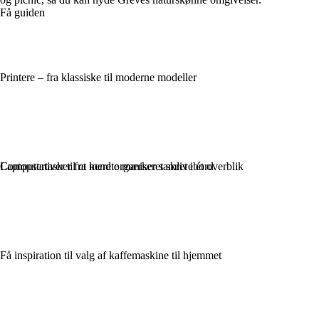
Få guiden
Printere – fra klassiske til moderne modeller
Computertasker fra kendte mærker samlet i ét overblik
Laptopstativer til et mere organiseret skrivebord
Få inspiration til valg af kaffemaskine til hjemmet