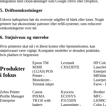
integration med cloud-løsninger som Google Drive eller Dropbox.
5. Driftsomkostninger
Udover købsprisen bør du overveje udgifter til blæk eller toner. Nogle
printere har økonomiske patroner eller refill-systemer, som reducerer
omkostningerne over tid.
6. Støjniveau og størrelse
Hvis printeren skal stå i et åbent kontor eller hjemmekontor, kan
støjniveauet være vigtigt. Kompakte modeller er desuden praktiske,
hvis pladsen er begrænset.
Epson TM
Lexmark
HP Colo
M30II
CX923DTE
LaserJet
Produkter
(112A0) POS
Enterpri
i fokus
Printer -
M856d
Monokrom -
Laserpri
Termisk inkjet
Farve - 
Zebra Printer
Canon
Kyocera
Brother
Profile Manager
PIXMA
ECOSYS
MFC-
Enterprise
TR150 with
P3155DN
L8390
battery
Laserprinter -
Color L