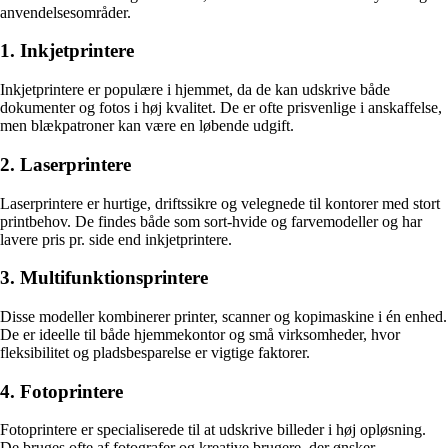
anvendelsesområder.
1. Inkjetprintere
Inkjetprintere er populære i hjemmet, da de kan udskrive både
dokumenter og fotos i høj kvalitet. De er ofte prisvenlige i anskaffelse,
men blækpatroner kan være en løbende udgift.
2. Laserprintere
Laserprintere er hurtige, driftssikre og velegnede til kontorer med stort
printbehov. De findes både som sort-hvide og farvemodeller og har
lavere pris pr. side end inkjetprintere.
3. Multifunktionsprintere
Disse modeller kombinerer printer, scanner og kopimaskine i én enhed.
De er ideelle til både hjemmekontor og små virksomheder, hvor
fleksibilitet og pladsbesparelse er vigtige faktorer.
4. Fotoprintere
Fotoprintere er specialiserede til at udskrive billeder i høj opløsning.
De bruges ofte af fotografer og kreative brugere, der ønsker