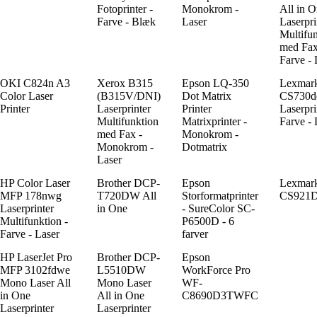
Fotoprinter -
Monokrom -
All in 
Farve - Blæk
Laser
Laserpri
Multifu
med Fax
Farve -
OKI C824n A3
Xerox B315
Epson LQ-350
Lexmar
Color Laser
(B315V/DNI)
Dot Matrix
CS730d
Printer
Laserprinter
Printer
Laserpri
Multifunktion
Matrixprinter -
Farve - 
med Fax -
Monokrom -
Monokrom -
Dotmatrix
Laser
HP Color Laser
Brother DCP-
Epson
Lexmar
MFP 178nwg
T720DW All
Storformatprinter
CS921
Laserprinter
in One
- SureColor SC-
Multifunktion -
P6500D - 6
Farve - Laser
farver
HP LaserJet Pro
Brother DCP-
Epson
MFP 3102fdwe
L5510DW
WorkForce Pro
Mono Laser All
Mono Laser
WF-
in One
All in One
C8690D3TWFC
Laserprinter
Laserprinter