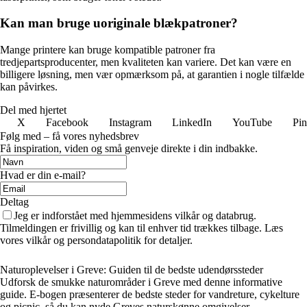
Kan man bruge uoriginale blækpatroner?
Mange printere kan bruge kompatible patroner fra
tredjepartsproducenter, men kvaliteten kan variere. Det kan være en
billigere løsning, men vær opmærksom på, at garantien i nogle tilfælde
kan påvirkes.
Del med hjertet
X
Facebook
Instagram
LinkedIn
YouTube
Pin
Følg med – få vores nyhedsbrev
Få inspiration, viden og små genveje direkte i din indbakke.
Hvad er din e-mail?
Deltag
Jeg er indforstået med hjemmesidens vilkår og databrug.
Tilmeldingen er frivillig og kan til enhver tid trækkes tilbage. Læs
vores vilkår og persondatapolitik for detaljer.
Naturoplevelser i Greve: Guiden til de bedste udendørssteder
Udforsk de smukke naturområder i Greve med denne informative
guide. E-bogen præsenterer de bedste steder for vandreture, cykelture
og picnic, så du kan nyde Greves naturskønne omgivelser.