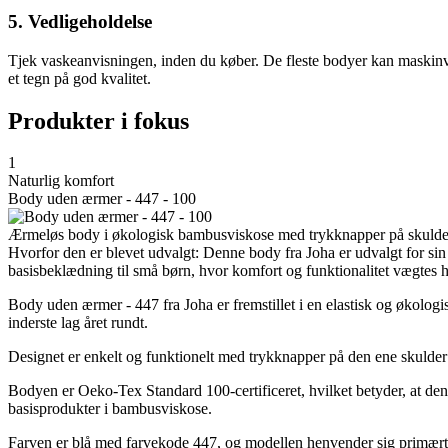
5. Vedligeholdelse
Tjek vaskeanvisningen, inden du køber. De fleste bodyer kan maskinv
et tegn på god kvalitet.
Produkter i fokus
1
Naturlig komfort
Body uden ærmer - 447 - 100
Ærmeløs body i økologisk bambusviskose med trykknapper på skulder 
Hvorfor den er blevet udvalgt: Denne body fra Joha er udvalgt for sin 
basisbeklædning til små børn, hvor komfort og funktionalitet vægtes h
Body uden ærmer - 447 fra Joha er fremstillet i en elastisk og økolo
inderste lag året rundt.
Designet er enkelt og funktionelt med trykknapper på den ene skulder
Bodyen er Oeko-Tex Standard 100-certificeret, hvilket betyder, at den er
basisprodukter i bambusviskose.
Farven er blå med farvekode 447, og modellen henvender sig primært