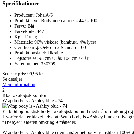
Specifikationer
Producent: Joha A/S
Produktnavn: Body uden ærmer - 447 - 100
Farve: Blå
Farvekode: 447
Køn: Dreng
Materiale: 96% viskose (bambus), 4% lycra
Certificering: Oeko-Tex Standard 100
Produktionsland: Ukraine
Tøjstørrelse: 98 cm / 3 år, 104 cm / 4 år
Varenummer: 330759
Seneste pris:
99,95
kr.
Se detaljer
Mere information
2
Blød økologisk komfort
Wrap body ls - Ashley blue - 74
En blød og praktisk body i økologisk bomuld med slå-om-lukning og t
Hvorfor den er blevet udvalgt: Wrap body ls - Ashley blue er udvalgt 
til babyer i alderen omkring 9 måneder.
Wrap body ls - Ashley blue er en langærmet body fremstillet i 100% ø