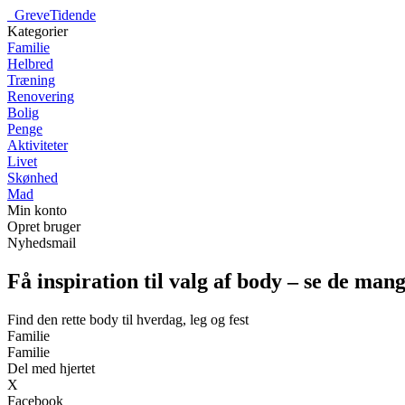
_
GreveTidende
Kategorier
Familie
Helbred
Træning
Renovering
Bolig
Penge
Aktiviteter
Livet
Skønhed
Mad
Min konto
Opret bruger
Nyhedsmail
Få inspiration til valg af body – se de ma
Find den rette body til hverdag, leg og fest
Familie
Familie
Del med hjertet
X
Facebook