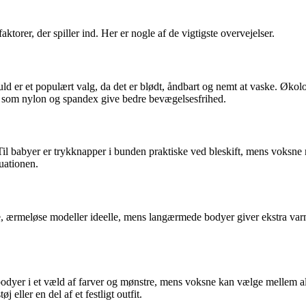
torer, der spiller ind. Her er nogle af de vigtigste overvejelser.
uld er et populært valg, da det er blødt, åndbart og nemt at vaske. Øko
er som nylon og spandex give bedre bevægelsesfrihed.
il babyer er trykknapper i bunden praktiske ved bleskift, mens voksne m
uationen.
, ærmeløse modeller ideelle, mens langærmede bodyer giver ekstra varme
es bodyer i et væld af farver og mønstre, mens voksne kan vælge mellem a
ller en del af et festligt outfit.