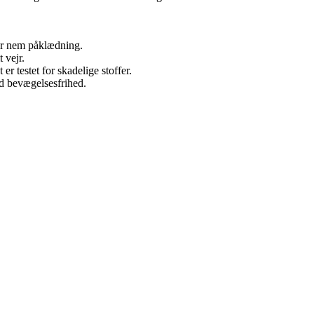
or nem påklædning.
 vejr.
r testet for skadelige stoffer.
d bevægelsesfrihed.